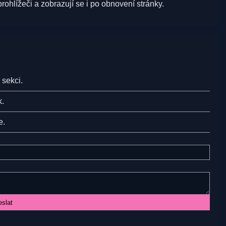
rohlížeči a zobrazují se i po obnovení stránky.
 sekci.
k.
e.
slat