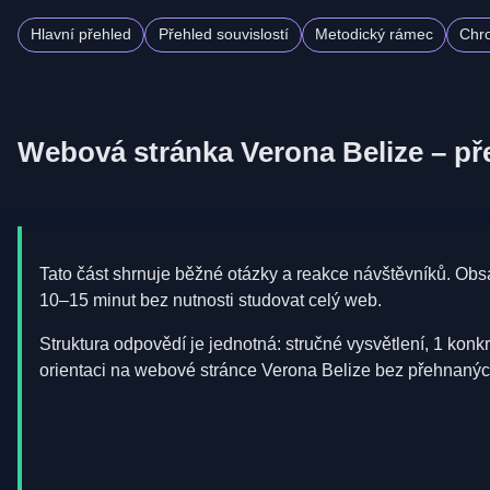
Hlavní přehled
Přehled souvislostí
Metodický rámec
Chr
Webová stránka Verona Belize – př
Tato část shrnuje běžné otázky a reakce návštěvníků. Obsa
10–15 minut bez nutnosti studovat celý web.
Struktura odpovědí je jednotná: stručné vysvětlení, 1 konk
orientaci na webové stránce Verona Belize bez přehnaných